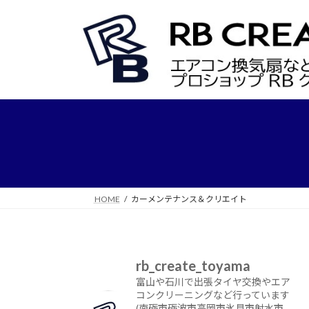
コ
ナ
ン
ビ
テ
ゲ
ン
ー
ツ
シ
へ
ョ
ス
ン
キ
に
ッ
移
プ
動
HOME
カーメンテナンス＆クリエイト
rb_create_toyama
富山や石川で出張タイヤ交換やエア
コンクリーニングなど行っています
(南砺市砺波市高岡市氷見市射水市