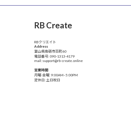
RB Create
RBクリエイト
Address
富山県南砺市百町60
電話番号: 090-1313-4179
mail: support@rb-create.online
営業時間
月曜-金曜: 9:00AM–5:00PM
定休日: 土日祝日